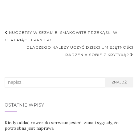
Nawigacja
NUGGETSY W SEZAMIE: SMAKOWITE PRZEKĄSKI W
postu
CHRUPIĄCEJ PANIERCE
DLACZEGO NALEŻY UCZYĆ DZIECI UMIEJĘTNOŚCI
RADZENIA SOBIE Z KRYTYKĄ?
Search
ZNAJDŹ
for:
OSTATNIE WPISY
Kiedy oddać rower do serwisu: jesień, zima i sygnały, że
potrzebna jest naprawa