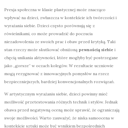
Presja społeczna w klasie plastycznej może znacząco
wpływać na dzieci, zwłaszcza w kontekście ich twórczości i
wyrażania siebie. Dzieci często porównują się z
rówieśnikami, co może prowadzić do poczucia
niezadowolenia ze swoich prac i obaw przed krytyką. Taki
stan rzeczy może skutkować obniżoną
pewnością siebie
i
chęcią unikania aktywności, które mogłyby być postrzegane
jako „gorsze” w oczach kolegów. W rezultacie uczniowie
mogą rezygnować z innowacyjnych pomysłów na rzecz
bezpieczniejszych, bardziej konwencjonalnych rozwiązań.
W artystycznym wyrażaniu siebie, dzieci powinny mieć
możliwość przetestowania różnych technik i stylów. Jednak
obawa przed negatywną oceną może sprawić, że ograniczają
swoje możliwości. Warto zauważyć, że niska samoocena w
kontekście sztuki może być wynikiem bezpośrednich