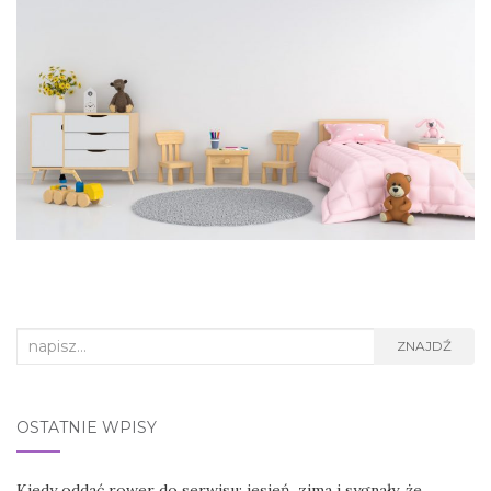
Search
ZNAJDŹ
for:
OSTATNIE WPISY
Kiedy oddać rower do serwisu: jesień, zima i sygnały, że