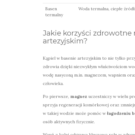
Basen
Woda termalna, ciepłe źródł
termalny
Jakie korzyści zdrowotne 
artezyjskim?
Kąpiel w basenie artezyjskim to nie tylko pr
zdrowia dzięki niezwykłym właściwościom wod
wodę nasyconą m.in. magnezem, wapniem ora
człowieka.
Po pierwsze,
magnez
uczestniczy w wielu pr
sprzyja regeneracji komórkowej oraz zmniejsz
w takiej wodzie może pomóc w
łagodzeniu b
osób aktywnych fizycznie.
Wapń z kolei odgrywa kluczową rolę w zdrow