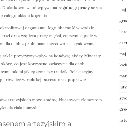
ść. Dodatkowo, wapń wpływa na
regulację pracy serca
,
maj
e całego układu krążenia.
gru
elektrolitowej organizmu. Jego obecność w wodzie
list
krwi oraz wspiera pracę mięśni, co czyni kąpiele w
cze
ymi dla osób z problemami sercowo-naczyniowymi.
maj
ą także pozytywny wpływ na kondycję skóry. Minerały
skórę, co jest korzystne zwłaszcza dla osób
kwi
ymi, takimi jak egzema czy trądzik. Relaksacyjny
mar
maga również w
redukcji stresu
oraz poprawie
luty
sty
nów artezyjskich może stać się kluczowym elementem
ci dla ciała i umysłu.
gru
list
basenem artezyjskim a