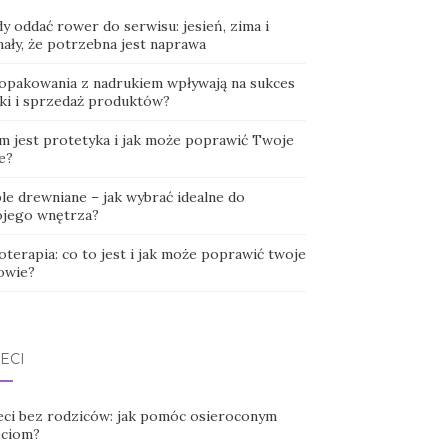
y oddać rower do serwisu: jesień, zima i
nały, że potrzebna jest naprawa
 opakowania z nadrukiem wpływają na sukces
ki i sprzedaż produktów?
m jest protetyka i jak może poprawić Twoje
e?
le drewniane – jak wybrać idealne do
jego wnętrza?
oterapia: co to jest i jak może poprawić twoje
owie?
ECI
eci bez rodziców: jak pomóc osieroconym
eciom?