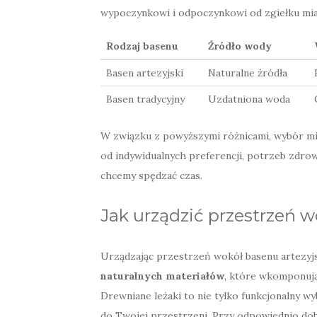
wypoczynkowi i odpoczynkowi od zgiełku mia
Rodzaj basenu
Źródło wody
Basen artezyjski
Naturalne źródła
Basen tradycyjny
Uzdatniona woda
W związku z powyższymi różnicami, wybór mi
od indywidualnych preferencji, potrzeb zdro
chcemy spędzać czas.
Jak urządzić przestrzeń w
Urządzając przestrzeń wokół basenu artezyj
naturalnych materiałów
, które wkomponują
Drewniane leżaki to nie tylko funkcjonalny w
do Twojej przestrzeni. Przy odpowiednio dobra