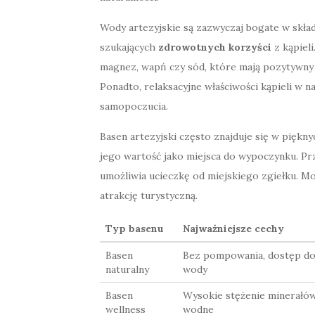
Wody artezyjskie są zazwyczaj bogate w składn
szukających
zdrowotnych korzyści
z kąpieli
magnez, wapń czy sód, które mają pozytywny 
Ponadto, relaksacyjne właściwości kąpieli w n
samopoczucia.
Basen artezyjski często znajduje się w piękn
jego wartość jako miejsca do wypoczynku. Pr
umożliwia ucieczkę od miejskiego zgiełku. Mo
atrakcję turystyczną.
Typ basenu
Najważniejsze cechy
Basen
Bez pompowania, dostęp do
naturalny
wody
Basen
Wysokie stężenie minerałów
wellness
wodne