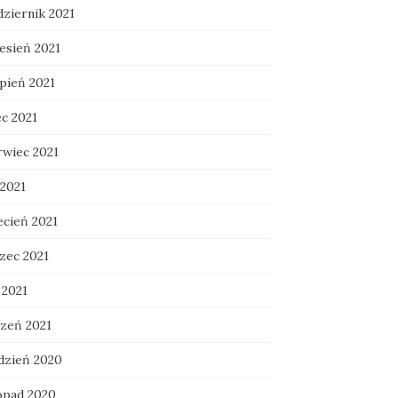
dziernik 2021
esień 2021
rpień 2021
ec 2021
rwiec 2021
 2021
ecień 2021
zec 2021
 2021
czeń 2021
dzień 2020
topad 2020