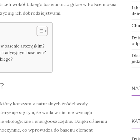
strzeń wokół takiego basenu oraz gdzie w Polsce można
Jak
szyć się ich dobrodziejstwami.
dzi
Chu
Dzi
odp
l w basenie artezyjskim?
 a tradycyjnym basenem?
Dla
skiego?
jed
i?
NA
, który korzysta z naturalnych źródeł wody
teryzuje się tym, że woda w nim nie wymaga
ie ekologiczne i energooszczędne. Dzięki ciśnieniu
KA
oczynnie, co wprowadza do basenu element
Dzi