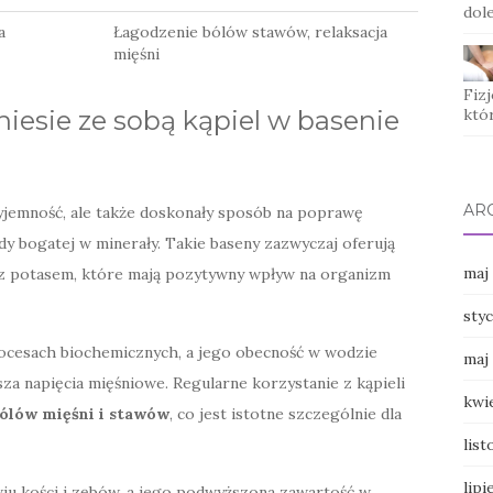
dole
a
Łagodzenie bólów stawów, relaksacja
mięśni
Fizj
niesie ze sobą kąpiel w basenie
któ
AR
zyjemność, ale także doskonały sposób na poprawę
y bogatej w minerały. Takie baseny zazwyczaj oferują
maj
z potasem, które mają pozytywny wpływ na organizm
sty
ocesach biochemicznych, a jego obecność w wodzie
maj
a napięcia mięśniowe. Regularne korzystanie z kąpieli
kwi
ólów mięśni i stawów
, co jest istotne szczególnie dla
lis
lipi
iu kości i zębów, a jego podwyższona zawartość w