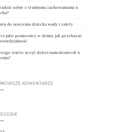
 radzić sobie z trudnymi zachowaniami u
ecka?
sta do noszenia dziecka wady i zalety
eci jako pomocnicy w domu: jak przekazać
owiedzialność
czego warto uczyć dzieci samokontroli w
zeniu?
JNOWSZE KOMENTARZE
TEGORIE
eci