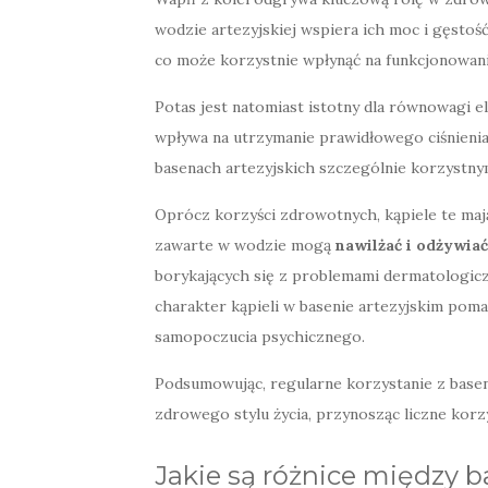
wodzie artezyjskiej wspiera ich moc i gęsto
co może korzystnie wpłynąć na funkcjonowani
Potas jest natomiast istotny dla równowagi 
wpływa na utrzymanie prawidłowego ciśnienia 
basenach artezyjskich szczególnie korzystn
Oprócz korzyści zdrowotnych, kąpiele te maj
zawarte w wodzie mogą
nawilżać i odżywiać
borykających się z problemami dermatologiczn
charakter kąpieli w basenie artezyjskim po
samopoczucia psychicznego.
Podsumowując, regularne korzystanie z base
zdrowego stylu życia, przynosząc liczne korzyś
Jakie są różnice między 