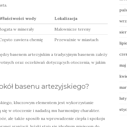
sta.
paź
Właściwości wody
Lokalizacja
wrz
Bogata w minerały
Malownicze tereny
sie
Często zawiera chemię
Przeważnie w miastach
lipi
cze
ędzy basenem artezyjskim a tradycyjnym basenem zależy
wotnych oraz oczekiwań dotyczących otoczenia, w jakim
maj
kwi
okół basenu artezyjskiego?
mar
luty
skiego, kluczowym elementem jest wykorzystanie
sty
 się w otoczenie i nadadzą mu harmonijny charakter.
ybór, ale także sposób na wprowadzenie ciepła i spokoju
nej aranżacji, leżaki stają się idealnym miejscem do