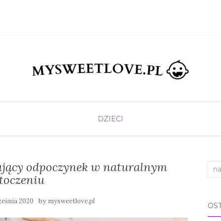
DZIECI
sujący odpoczynek w naturalnym
Sea
toczeniu
for:
by
ześnia 2020
mysweetlove.pl
OS