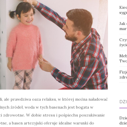
Kied
syg
Jak
mar
Czy
życi
Meb
Two
Fizj
zdr
eli, ale prawdziwa oaza relaksu, w której można naładować
DZI
lnych źródeł, woda w tych basenach jest bogata w
ści zdrowotne. W dobie stresu i pośpiechu poszukiwanie
Dzi
otne, a basen artezyjski oferuje idealne warunki do
dzi