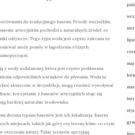
paź
wrz
 porównaniu do tradycyjnego basenu. Przede wszystkim,
sie
asenie artezyjskim pochodzi z naturalnych źródeł, co
dniki odżywcze. Tego typu woda jest często zalecana ze
lipi
 ponieważ może pomóc w łagodzeniu różnych
cze
 samopoczucie.
maj
ją z wody uzdatnionej, która jest często poddawana
kwi
ienia odpowiednich warunków do pływania. Woda ta
e, choć skuteczne w dezynfekcji, mogą również wywoływać
mar
tacie, korzystanie z basenów artezyjskich staje się
luty
rują bardziej naturalne środowisko.
sty
mi dwoma typami basenów jest ich lokalizacja. Baseny
gru
ch miejscach, takich jak góry czy tereny leśne, co czyni
w otoczeniu natury. Takie scenerie sprzyjają
lis