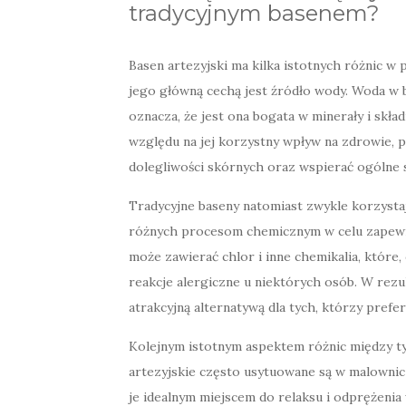
tradycyjnym basenem?
Basen artezyjski ma kilka istotnych różnic w
jego główną cechą jest źródło wody. Woda w b
oznacza, że jest ona bogata w minerały i skła
względu na jej korzystny wpływ na zdrowie,
dolegliwości skórnych oraz wspierać ogólne
Tradycyjne baseny natomiast zwykle korzysta
różnych procesom chemicznym w celu zapewn
może zawierać chlor i inne chemikalia, któr
reakcje alergiczne u niektórych osób. W rezul
atrakcyjną alternatywą dla tych, którzy prefe
Kolejnym istotnym aspektem różnic między ty
artezyjskie często usytuowane są w malowniczy
je idealnym miejscem do relaksu i odprężenia 