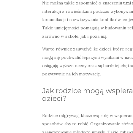
Nie można także zapomnieć o znaczeniu
umie
interakcji z rówieśnikami podczas wykonywan
komunikacji i rozwiązywania konfliktów, co j
Takie umiejętności pomagają w budowaniu rela
zarówno w szkole, jak i poza nią.
Warto również zauważyć, że dzieci, które reg
mogą się pochwalić lepszymi wynikami w nau
osiągają wyższe oceny oraz są bardziej chę
pozytywnie na ich motywację.
Jak rodzice mogą wspier
dzieci?
Rodzice odgrywają kluczową rolę w wspieraniu
sposobów, aby to robić. Organizowanie różn
zaangażowanie młodego umysłu. Takie zabawy