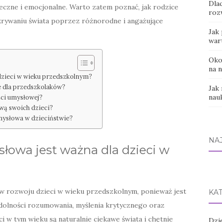
Dla
łeczne i emocjonalne. Warto zatem poznać, jak rodzice
roz
krywaniu świata poprzez różnorodne i angażujące
Jak
war
Okol
na 
dzieci w wieku przedszkolnym?
e dla przedszkolaków?
Jak 
nau
ści umysłowej?
wą swoich dzieci?
mysłowa w dzieciństwie?
NA
owa jest ważna dla dzieci w
 rozwoju dzieci w wieku przedszkolnym, ponieważ jest
KA
zdolności rozumowania, myślenia krytycznego oraz
 w tym wieku są naturalnie ciekawe świata i chętnie
Dzi