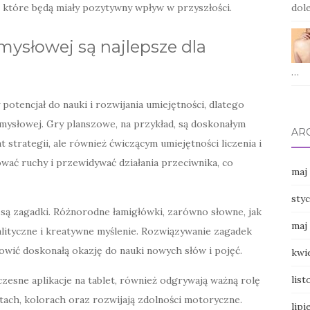
 które będą miały pozytywny wpływ w przyszłości.
dole
mysłowej są najlepsze dla
…
tencjał do nauki i rozwijania umiejętności, dlatego
ysłowej. Gry planszowe, na przykład, są doskonałym
AR
trategii, ale również ćwiczącym umiejętności liczenia i
nować ruchy i przewidywać działania przeciwnika, co
maj
sty
, są zagadki. Różnorodne łamigłówki, zarówno słowne, jak
maj
alityczne i kreatywne myślenie. Rozwiązywanie zagadek
owić doskonałą okazję do nauki nowych słów i pojęć.
kwi
lis
czesne aplikacje na tablet, również odgrywają ważną rolę
łtach, kolorach oraz rozwijają zdolności motoryczne.
lipi