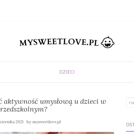
DZIECI
 aktywność umysłową u dzieci w
Sea
przedszkolnym?
for:
by
ziernika 2021
mysweetlove.pl
OS