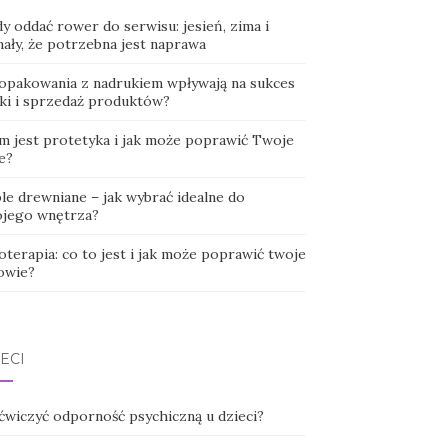
y oddać rower do serwisu: jesień, zima i
nały, że potrzebna jest naprawa
 opakowania z nadrukiem wpływają na sukces
ki i sprzedaż produktów?
m jest protetyka i jak może poprawić Twoje
e?
le drewniane – jak wybrać idealne do
jego wnętrza?
oterapia: co to jest i jak może poprawić twoje
owie?
ECI
 ćwiczyć odporność psychiczną u dzieci?