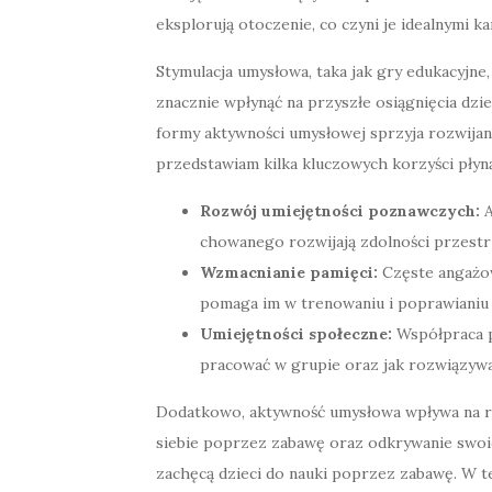
eksplorują otoczenie, co czyni je idealnymi k
Stymulacja umysłowa, taka jak gry edukacyjne,
znacznie wpłynąć na przyszłe osiągnięcia dzi
formy aktywności umysłowej sprzyja rozwijani
przedstawiam kilka kluczowych korzyści płyną
Rozwój umiejętności poznawczych:
A
chowanego rozwijają zdolności przestr
Wzmacnianie pamięci:
Częste angażow
pomaga im w trenowaniu i poprawianiu 
Umiejętności społeczne:
Współpraca p
pracować w grupie oraz jak rozwiązywać
Dodatkowo, aktywność umysłowa wpływa na ro
siebie poprzez zabawę oraz odkrywanie swoic
zachęcą dzieci do nauki poprzez zabawę. W 