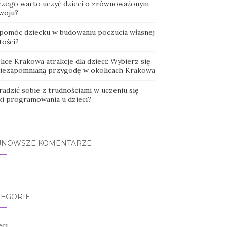
czego warto uczyć dzieci o zrównoważonym
woju?
 pomóc dziecku w budowaniu poczucia własnej
tości?
ice Krakowa atrakcje dla dzieci: Wybierz się
niezapomnianą przygodę w okolicach Krakowa
radzić sobie z trudnościami w uczeniu się
ki programowania u dzieci?
JNOWSZE KOMENTARZE
TEGORIE
eci