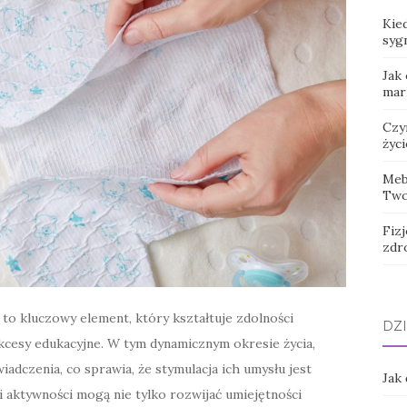
Kied
syg
Jak
mar
Czy
życi
Meb
Two
Fizj
zdr
o kluczowy element, który kształtuje zdolności
DZI
kcesy edukacyjne. W tym dynamicznym okresie życia,
adczenia, co sprawia, że stymulacja ich umysłu jest
Jak
 aktywności mogą nie tylko rozwijać umiejętności