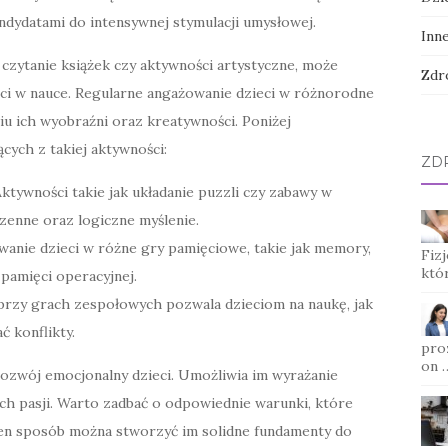
andydatami do intensywnej stymulacji umysłowej.
Inn
 czytanie książek czy aktywności artystyczne, może
Zdr
eci w nauce. Regularne angażowanie dzieci w różnorodne
u ich wyobraźni oraz kreatywności. Poniżej
cych z takiej aktywności:
ZD
ktywności takie jak układanie puzzli czy zabawy w
zenne oraz logiczne myślenie.
anie dzieci w różne gry pamięciowe, takie jak memory,
Fizj
któ
pamięci operacyjnej.
rzy grach zespołowych pozwala dzieciom na naukę, jak
 konflikty.
pro
on 
zwój emocjonalny dzieci. Umożliwia im wyrażanie
h pasji. Warto zadbać o odpowiednie warunki, które
ten sposób można stworzyć im solidne fundamenty do