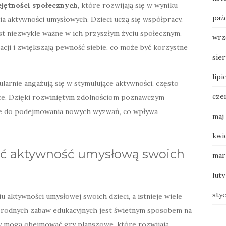
jętności społecznych
, które rozwijają się w wyniku
paź
ia aktywności umysłowych. Dzieci uczą się współpracy,
est niezwykle ważne w ich przyszłym życiu społecznym.
wrz
cji i zwiększają pewność siebie, co może być korzystne
sie
lipi
ularnie angażują się w stymulujące aktywności, często
cze
ce. Dzięki rozwiniętym zdolnościom poznawczym
tne do podejmowania nowych wyzwań, co wpływa
maj
kwi
ać aktywność umysłową swoich
mar
luty
sty
 aktywności umysłowej swoich dzieci, a istnieje wiele
orodnych zabaw edukacyjnych jest świetnym sposobem na
 mogą obejmować gry planszowe, które rozwijają