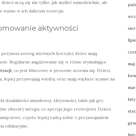
zieci uczą się nie tylko, jak myśleć samodzielnie, ale
paź
le ważne w ich dalszym rozwoju.
wrz
promowanie aktywności
sie
lipi
cze
 przynosi szereg istotnych korzyści, które mają
ycie. Regularne angażowanie się w różne stymulujące
maj
tracji
, co jest kluczowe w procesie uczenia się. Dzieci,
kwi
a, lepiej przyswajają wiedzę oraz mają większe szanse na
mar
luty
i działalności umysłowej. Aktywności, takie jak gry
óżne obszary mózgu, co sprzyja jego rozwojowi. Dzieci,
sty
amięciowe, często lepiej radzą sobie z przyswajaniem
gru
ia edukacyjne.
lis