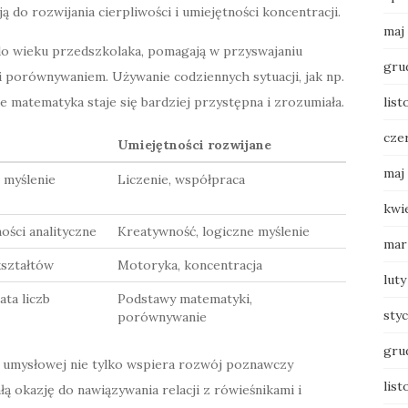
ą do rozwijania cierpliwości i umiejętności koncentracji.
maj
o wieku przedszkolaka, pomagają w przyswajaniu
gru
 porównywaniem. Używanie codziennych sytuacji, jak np.
 matematyka staje się bardziej przystępna i zrozumiała.
list
cze
Umiejętności rozwijane
maj
i myślenie
Liczenie, współpraca
kwi
ości analityczne
Kreatywność, logiczne myślenie
mar
kształtów
Motoryka, koncentracja
luty
ta liczb
Podstawy matematyki,
sty
porównywanie
gru
 umysłowej nie tylko wspiera rozwój poznawczy
list
ą okazję do nawiązywania relacji z rówieśnikami i