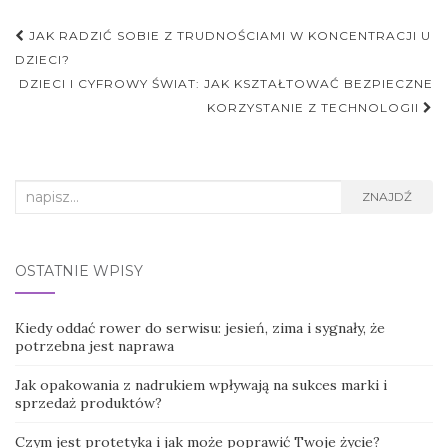
Nawigacja
JAK RADZIĆ SOBIE Z TRUDNOŚCIAMI W KONCENTRACJI U
postu
DZIECI?
DZIECI I CYFROWY ŚWIAT: JAK KSZTAŁTOWAĆ BEZPIECZNE
KORZYSTANIE Z TECHNOLOGII
Search
ZNAJDŹ
for:
OSTATNIE WPISY
Kiedy oddać rower do serwisu: jesień, zima i sygnały, że
potrzebna jest naprawa
Jak opakowania z nadrukiem wpływają na sukces marki i
sprzedaż produktów?
Czym jest protetyka i jak może poprawić Twoje życie?