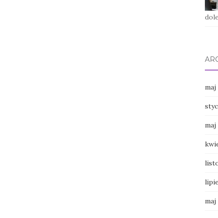
dole
AR
maj
sty
maj
kwi
lis
lipi
maj