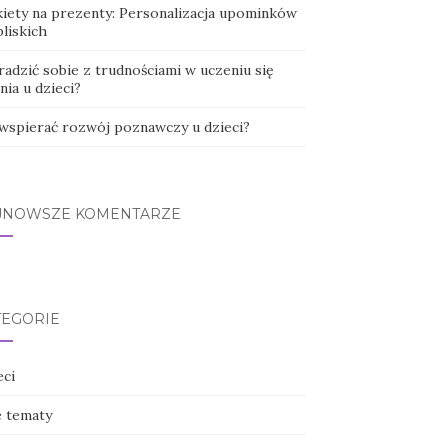
kiety na prezenty: Personalizacja upominków
bliskich
radzić sobie z trudnościami w uczeniu się
nia u dzieci?
 wspierać rozwój poznawczy u dzieci?
JNOWSZE KOMENTARZE
TEGORIE
eci
e tematy