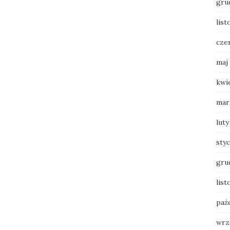
gru
list
cze
maj
kwi
mar
luty
sty
gru
list
paź
wrz