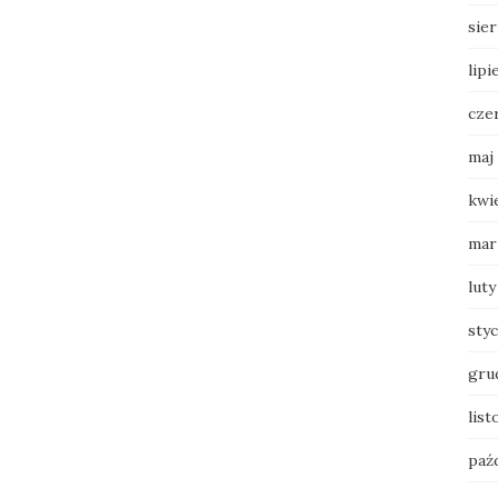
sie
lipi
cze
maj
kwi
mar
luty
sty
gru
lis
paź