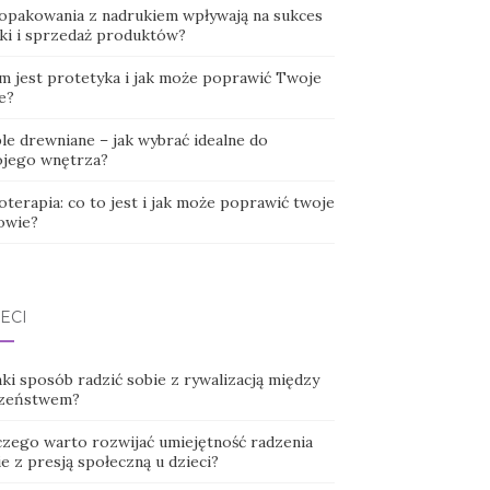
 opakowania z nadrukiem wpływają na sukces
ki i sprzedaż produktów?
m jest protetyka i jak może poprawić Twoje
e?
le drewniane – jak wybrać idealne do
jego wnętrza?
oterapia: co to jest i jak może poprawić twoje
owie?
ECI
ki sposób radzić sobie z rywalizacją między
zeństwem?
czego warto rozwijać umiejętność radzenia
e z presją społeczną u dzieci?