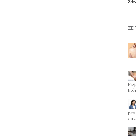
Zdr
ZD
…
Fizj
któ
pro
on 