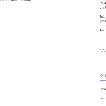
Ety
dla 
Jak 
pisa
Jak
NA
KA
Dzi
Inn