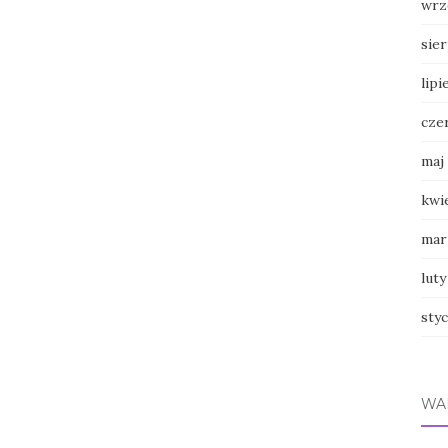
wrz
sie
lipi
cze
maj
kwi
mar
luty
sty
WA