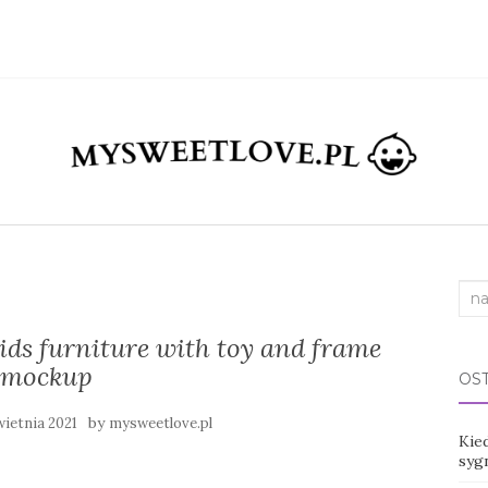
Sea
for:
ids furniture with toy and frame
mockup
OS
by
wietnia 2021
mysweetlove.pl
Kied
syg