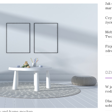
Jak
mar
Czy
życi
Meb
Two
Fizj
zdr
DZI
W ja
rod
Dla
sobi
oy and frame mockup