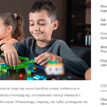
Kied
syg
Jak
mar
Czy
życi
Meb
Two
Fizj
zdr
DZI
wiecie staje się coraz bardziej cenna, zwłaszcza w
luchy rozwijają się, zrozumienie emocji własnych i
Dla
ołecznym. Wzmacniając empatię, nie tylko pomagamy im
ekra