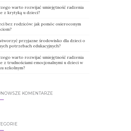
czego warto rozwijać umiejętność radzenia
e z krytyką u dzieci?
eci bez rodziców: jak pomóc osieroconym
eciom?
 stworzyć przyjazne środowisko dla dzieci o
nych potrzebach edukacyjnych?
czego warto rozwijać umiejętność radzenia
ie z trudnościami emocjonalnymi u dzieci w
ku szkolnym?
JNOWSZE KOMENTARZE
TEGORIE