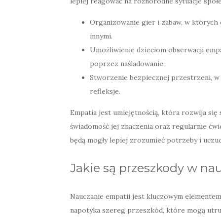
lepiej reagować na różnorodne sytuacje społ
Organizowanie gier i zabaw, w których
innymi.
Umożliwienie dzieciom obserwacji empa
poprzez naśladowanie.
Stworzenie bezpiecznej przestrzeni, w 
refleksje.
Empatia jest umiejętnością, która rozwija się 
świadomość jej znaczenia oraz regularnie ćw
będą mogły lepiej zrozumieć potrzeby i uczuci
Jakie są przeszkody w na
Nauczanie empatii jest kluczowym elementem 
napotyka szereg przeszkód, które mogą utru