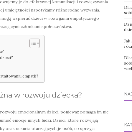
towujemy je do efektywnej komunikacji i rozwiązywania
Dla
 tej umiejętności napotykamy różnorodne wyzwania.
sobi
le mogą wspierać dzieci w rozwijaniu empatycznego
Dzi
ółczującymi członkami społeczeństwa.
dzi
Jak
róż
a?
 dzieci?
Dla
sob
wie
kształtowaniu empatii?
żna w rozwoju dziecka?
NA
rozwoju emocjonalnym dzieci, ponieważ pomaga im nie
umieć emocje innych ludzi. Dzieci, które rozwijają
KA
eby oraz uczucia otaczających je osób, co sprzyja