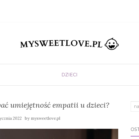
DZIECI
ać umiejętność empatii u dzieci?
Sea
for:
by
tycznia 2022
mysweetlove.pl
OS