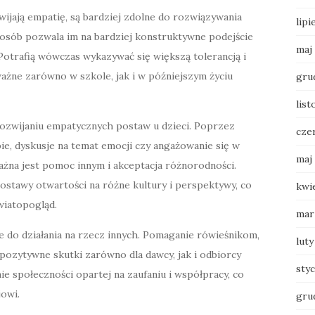
wijają empatię, są bardziej zdolne do rozwiązywania
lipi
osób pozwala im na bardziej konstruktywne podejście
maj
 Potrafią wówczas wykazywać się większą tolerancją i
ważne zarówno w szkole, jak i w późniejszym życiu
gru
list
rozwijaniu empatycznych postaw u dzieci. Poprzez
cze
pie, dyskusje na temat emocji czy angażowanie się w
maj
 ważna jest pomoc innym i akceptacja różnorodności.
ostawy otwartości na różne kultury i perspektywy, co
kwi
wiatopogląd.
mar
nne do działania na rzecz innych. Pomaganie rówieśnikom,
luty
e pozytywne skutki zarówno dla dawcy, jak i odbiorcy
sty
 społeczności opartej na zaufaniu i współpracy, co
owi.
gru