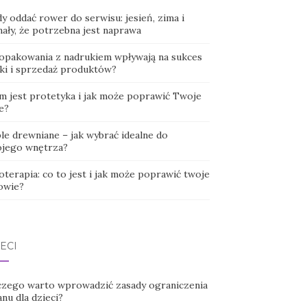
y oddać rower do serwisu: jesień, zima i
nały, że potrzebna jest naprawa
 opakowania z nadrukiem wpływają na sukces
ki i sprzedaż produktów?
m jest protetyka i jak może poprawić Twoje
e?
le drewniane – jak wybrać idealne do
jego wnętrza?
oterapia: co to jest i jak może poprawić twoje
owie?
ECI
czego warto wprowadzić zasady ograniczenia
nu dla dzieci?