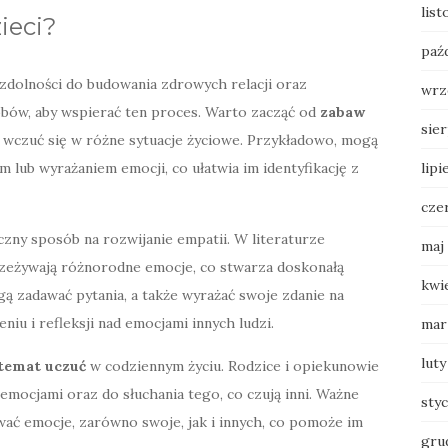
list
ieci?
paź
h zdolności do budowania zdrowych relacji oraz
wrz
sobów, aby wspierać ten proces. Warto zacząć od
zabaw
sie
m wczuć się w różne sytuacje życiowe. Przykładowo, mogą
lub wyrażaniem emocji, co ułatwia im identyfikację z
lipi
cze
czny sposób na rozwijanie empatii. W literaturze
maj
przeżywają różnorodne emocje, co stwarza doskonałą
kwi
ą zadawać pytania, a także wyrażać swoje zdanie na
iu i refleksji nad emocjami innych ludzi.
mar
luty
temat uczuć
w codziennym życiu. Rodzice i opiekunowie
emocjami oraz do słuchania tego, co czują inni. Ważne
sty
ywać emocje, zarówno swoje, jak i innych, co pomoże im
gru