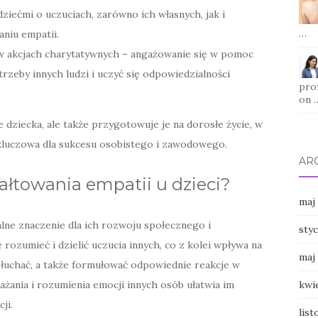
iećmi o uczuciach, zarówno ich własnych, jak i
…
niu empatii.
w akcjach charytatywnych – angażowanie się w pomoc
zeby innych ludzi i uczyć się odpowiedzialności
pro
on 
 dziecka, ale także przygotowuje je na dorosłe życie, w
kluczowa dla sukcesu osobistego i zawodowego.
AR
tałtowania empatii u dzieci?
maj
lne znaczenie dla ich rozwoju społecznego i
sty
 rozumieć i dzielić uczucia innych, co z kolei wpływa na
maj
słuchać, a także formułować odpowiednie reakcje w
ażania i rozumienia emocji innych osób ułatwia im
kwi
ji.
lis