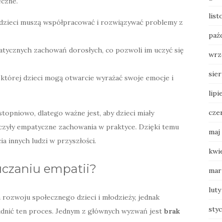
eczne.
lis
 dzieci muszą współpracować i rozwiązywać problemy z
paź
tycznych zachowań dorosłych, co pozwoli im uczyć się
wrz
sie
której dzieci mogą otwarcie wyrażać swoje emocje i
lipi
cze
stopniowo, dlatego ważne jest, aby dzieci miały
iczyły empatyczne zachowania w praktyce. Dzięki temu
maj
a innych ludzi w przyszłości.
kwi
uczaniu empatii?
mar
luty
rozwoju społecznego dzieci i młodzieży, jednak
sty
dnić ten proces. Jednym z głównych wyzwań jest
brak