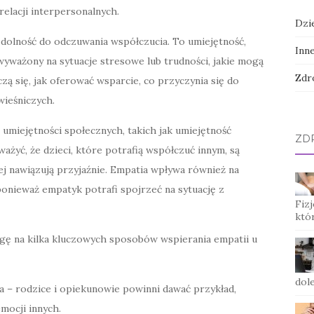
elacji interpersonalnych.
Dzi
dolność do odczuwania współczucia. To umiejętność,
Inn
ważony na sytuacje stresowe lub trudności, jakie mogą
Zdr
czą się, jak oferować wsparcie, co przyczynia się do
ieśniczych.
 umiejętności społecznych, takich jak umiejętność
ZD
ażyć, że dzieci, które potrafią współczuć innym, są
ej nawiązują przyjaźnie. Empatia wpływa również na
ponieważ empatyk potrafi spojrzeć na sytuację z
Fizj
któ
ę na kilka kluczowych sposobów wspierania empatii u
dole
– rodzice i opiekunowie powinni dawać przykład,
mocji innych.