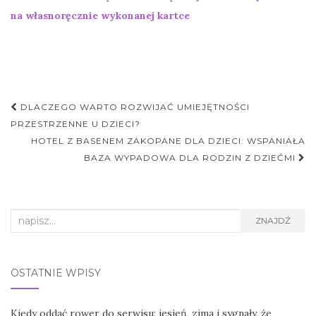
na własnoręcznie wykonanej kartce
Nawigacja
DLACZEGO WARTO ROZWIJAĆ UMIEJĘTNOŚCI
postu
PRZESTRZENNE U DZIECI?
HOTEL Z BASENEM ZAKOPANE DLA DZIECI: WSPANIAŁA
BAZA WYPADOWA DLA RODZIN Z DZIEĆMI
Search
ZNAJDŹ
for:
OSTATNIE WPISY
Kiedy oddać rower do serwisu: jesień, zima i sygnały, że