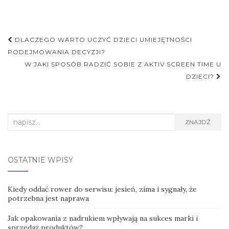
Nawigacja
DLACZEGO WARTO UCZYĆ DZIECI UMIEJĘTNOŚCI
postu
PODEJMOWANIA DECYZJI?
W JAKI SPOSÓB RADZIĆ SOBIE Z AKTIV SCREEN TIME U
DZIECI?
Search
ZNAJDŹ
for:
OSTATNIE WPISY
Kiedy oddać rower do serwisu: jesień, zima i sygnały, że
potrzebna jest naprawa
Jak opakowania z nadrukiem wpływają na sukces marki i
sprzedaż produktów?