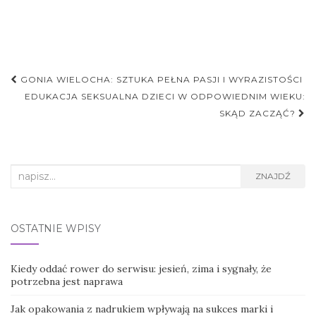
Nawigacja
GONIA WIELOCHA: SZTUKA PEŁNA PASJI I WYRAZISTOŚCI
postu
EDUKACJA SEKSUALNA DZIECI W ODPOWIEDNIM WIEKU:
SKĄD ZACZĄĆ?
Search
ZNAJDŹ
for:
OSTATNIE WPISY
Kiedy oddać rower do serwisu: jesień, zima i sygnały, że
potrzebna jest naprawa
Jak opakowania z nadrukiem wpływają na sukces marki i