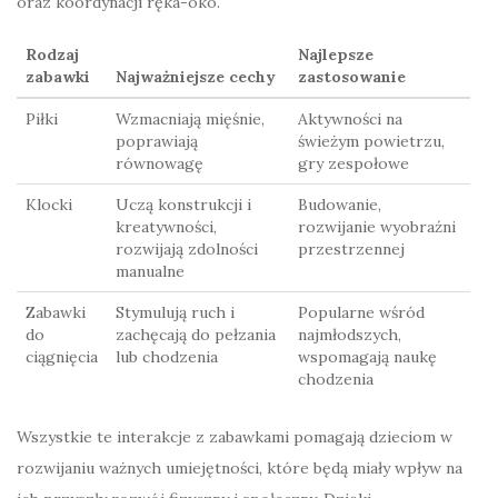
oraz koordynacji ręka-oko.
Rodzaj
Najlepsze
zabawki
Najważniejsze cechy
zastosowanie
Piłki
Wzmacniają mięśnie,
Aktywności na
poprawiają
świeżym powietrzu,
równowagę
gry zespołowe
Klocki
Uczą konstrukcji i
Budowanie,
kreatywności,
rozwijanie wyobraźni
rozwijają zdolności
przestrzennej
manualne
Zabawki
Stymulują ruch i
Popularne wśród
do
zachęcają do pełzania
najmłodszych,
ciągnięcia
lub chodzenia
wspomagają naukę
chodzenia
Wszystkie te interakcje z zabawkami pomagają dzieciom w
rozwijaniu ważnych umiejętności, które będą miały wpływ na