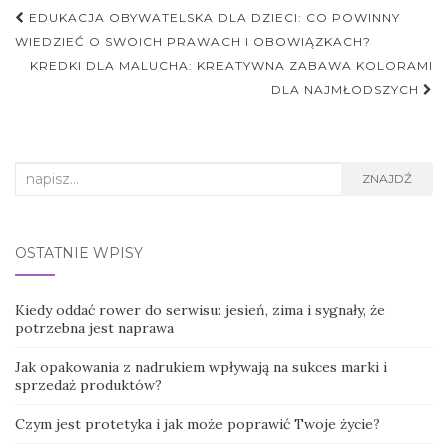
Nawigacja
EDUKACJA OBYWATELSKA DLA DZIECI: CO POWINNY
postu
WIEDZIEĆ O SWOICH PRAWACH I OBOWIĄZKACH?
KREDKI DLA MALUCHA: KREATYWNA ZABAWA KOLORAMI
DLA NAJMŁODSZYCH
Search
ZNAJDŹ
for:
OSTATNIE WPISY
Kiedy oddać rower do serwisu: jesień, zima i sygnały, że
potrzebna jest naprawa
Jak opakowania z nadrukiem wpływają na sukces marki i
sprzedaż produktów?
Czym jest protetyka i jak może poprawić Twoje życie?