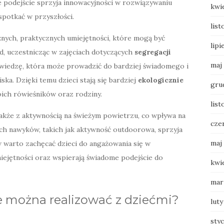
 podejście sprzyja innowacyjności w rozwiązywaniu
kwi
spotkać w przyszłości.
lis
żnych, praktycznych umiejętności, które mogą być
lipi
d, uczestnicząc w zajęciach dotyczących
segregacji
maj
 wiedzę, która może prowadzić do bardziej świadomego i
a. Dzięki temu dzieci stają się bardziej
ekologicznie
gru
ich rówieśników oraz rodziny.
list
także z aktywnością na świeżym powietrzu, co wpływa na
cze
ch nawyków, takich jak aktywność outdoorowa, sprzyja
maj
warto zachęcać dzieci do angażowania się w
miejętności oraz wspierają świadome podejście do
kwi
mar
ne można realizować z dziećmi?
luty
sty