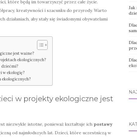
ci, które będą im towarzyszyć przez całe życie.
Jak
ółpracy, kreatywności i szacunku do przyrody. Warto
dzi
ych działaniach, aby stały się świadomymi obywatelami
Dla
sam
Dla
prz
giczne jest ważne?
projektach ekologicznych?
Dla
eko
z dziećmi?
i w ekologię?
h ekologicznych?
NA
eci w projekty ekologiczne jest
st niezwykle istotne, ponieważ kształtuje ich
postawy
KA
czną od najmłodszych lat. Dzieci, które uczestniczą w