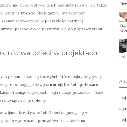
Fir
iczne nie tylko wpływa na ich osobisty rozwój, ale także
ażliwych na kwestie ekologiczne. Świadomość
a szansę zaowocować w przyszłości bardziej
Fizj
uższej perspektywie przyczyni się do poprawy stanu
któ
zestnictwa dzieci w projektach
dole
nych przynosi szereg
korzyści
, które mają pozytywny
AR
ekty te pomagają rozwijać
umiejętności społeczne
,
kacji. Pracując w grupach, mają okazję poznawać różne
maj
ie rozwiązywać problemy.
sty
rozwijanie
kreatywności
. Dzieci angażują się w
maj
ystanie wyobraźni i pomysłowości, a także na