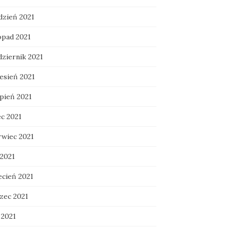
dzień 2021
opad 2021
dziernik 2021
esień 2021
rpień 2021
ec 2021
rwiec 2021
 2021
ecień 2021
zec 2021
 2021