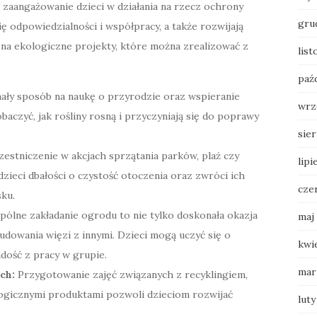
 zaangażowanie dzieci w działania na rzecz ochrony
gru
ię odpowiedzialności i współpracy, a także rozwijają
 na ekologiczne projekty, które można zrealizować z
list
paź
ły sposób na naukę o przyrodzie oraz wspieranie
wrz
aczyć, jak rośliny rosną i przyczyniają się do poprawy
sie
estniczenie w akcjach sprzątania parków, plaż czy
lipi
zieci dbałości o czystość otoczenia oraz zwróci ich
cze
ku.
ólne zakładanie ogrodu to nie tylko doskonała okazja
maj
budowania więzi z innymi. Dzieci mogą uczyć się o
kwi
radość z pracy w grupie.
mar
ch:
Przygotowanie zajęć związanych z recyklingiem,
logicznymi produktami pozwoli dzieciom rozwijać
luty