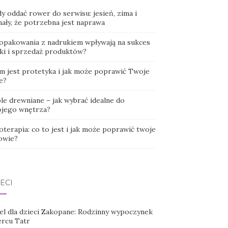
y oddać rower do serwisu: jesień, zima i
nały, że potrzebna jest naprawa
 opakowania z nadrukiem wpływają na sukces
ki i sprzedaż produktów?
m jest protetyka i jak może poprawić Twoje
e?
le drewniane – jak wybrać idealne do
jego wnętrza?
oterapia: co to jest i jak może poprawić twoje
owie?
ECI
el dla dzieci Zakopane: Rodzinny wypoczynek
ercu Tatr