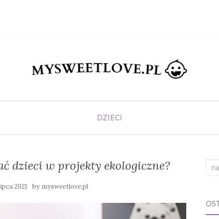
DZIECI
 dzieci w projekty ekologiczne?
Sea
for:
by
lipca 2021
mysweetlove.pl
OS