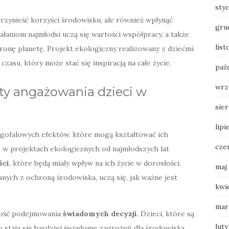
sty
przynieść korzyści środowisku, ale również wpłynąć
gru
ałaniom najmłodsi uczą się wartości współpracy, a także
lis
onę planetę. Projekt ekologiczny realizowany z dziećmi
asu, który może stać się inspiracją na całe życie.
paź
wrz
kty angażowania dzieci w
sie
lipi
ugofalowych efektów, które mogą kształtować ich
cze
 w projektach ekologicznych od najmłodszych lat
ści
, które będą miały wpływ na ich życie w dorosłości.
maj
zanych z ochroną środowiska, uczą się, jak ważne jest
kwi
mar
ność podejmowania
świadomych decyzji
. Dzieci, które są
luty
 stają się bardziej świadome zagrożeń dla środowiska,