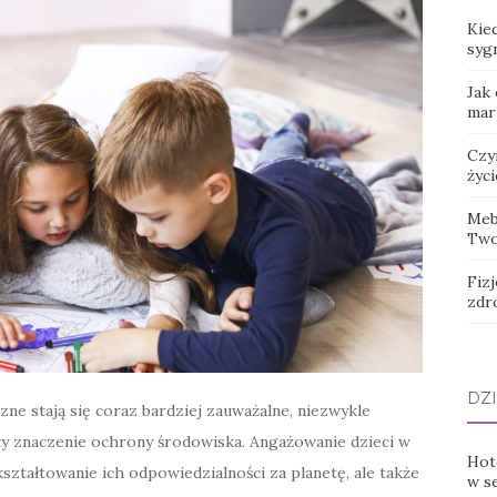
Kied
syg
Jak
mar
Czy
życi
Meb
Two
Fizj
zdr
DZI
zne stają się coraz bardziej zauważalne, niezwykle
ały znaczenie ochrony środowiska. Angażowanie dzieci w
Hot
ształtowanie ich odpowiedzialności za planetę, ale także
w s