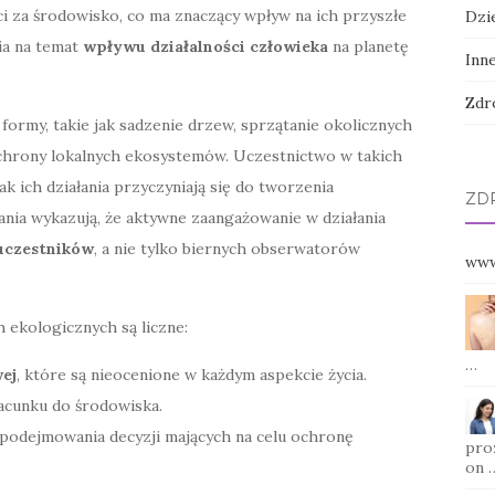
ści za środowisko, co ma znaczący wpływ na ich przyszłe
Dzi
ia na temat
wpływu działalności człowieka
na planetę
Inn
Zdr
ormy, takie jak sadzenie drzew, sprzątanie okolicznych
ochrony lokalnych ekosystemów. Uczestnictwo w takich
k ich działania przyczyniają się do tworzenia
ZD
ia wykazują, że aktywne zaangażowanie w działania
uczestników
, a nie tylko biernych obserwatorów
www
h ekologicznych są liczne:
…
ej
, które są nieocenione w każdym aspekcie życia.
acunku do środowiska.
 podejmowania decyzji mających na celu ochronę
pro
on 