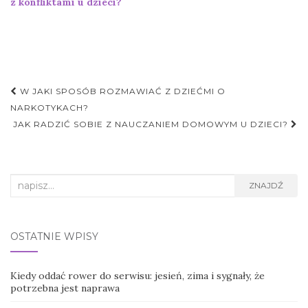
z konfliktami u dzieci?
Nawigacja
W JAKI SPOSÓB ROZMAWIAĆ Z DZIEĆMI O
postu
NARKOTYKACH?
JAK RADZIĆ SOBIE Z NAUCZANIEM DOMOWYM U DZIECI?
Search
ZNAJDŹ
for:
OSTATNIE WPISY
Kiedy oddać rower do serwisu: jesień, zima i sygnały, że
potrzebna jest naprawa